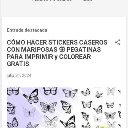
E
Entrada destacada
n
t
CÓMO HACER STICKERS CASEROS
r
CON MARIPOSAS 🦋 PEGATINAS
a
PARA IMPRIMIR y COLOREAR
d
GRATIS
a
julio 31, 2024
s