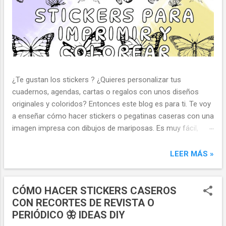
¿Te gustan los stickers ? ¿Quieres personalizar tus
cuadernos, agendas, cartas o regalos con unos diseños
originales y coloridos? Entonces este blog es para ti. Te voy
a enseñar cómo hacer stickers o pegatinas caseras con una
imagen impresa con dibujos de mariposas. Es muy fácil,
económico y divertido. Stickers con dibujos de mariposas
para imprimir y colorear (nicabernita.com) Materiales Una
LEER MÁS »
impresora y papel Una imagen con dibujos de mariposas
para colorear. Puedes usar la que yo he compartido o
buscar otra que te guste más. Para imprimir mi imagen,
CÓMO HACER STICKERS CASEROS
visita este enlace: mariposas Lápices de colores,
CON RECORTES DE REVISTA O
rotuladores, acuarelas o el material que más te guste para
PERIÓDICO 🦋 IDEAS DIY
colorear las mariposas. Pegamento en barra Tijeras Un