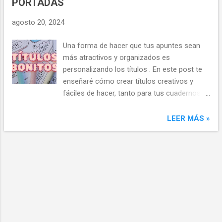
PORTADAS
de pantalla con calendario de Septiembre
2024 ¿Por qué elegir un fondo de pantalla de
agosto 20, 2024
calendario? 1. Organización al alcance de tu
mano : Tener un calendario siempre visible te
Una forma de hacer que tus apuntes sean
ayuda a recordar tus fechas clave sin
más atractivos y organizados es
esfuerzo. 2. Inspiración diaria : Puedes elegir
personalizando los títulos . En este post te
un diseño que te motive, ya sea con citas
enseñaré cómo crear títulos creativos y
inspiradoras, paisajes relajantes o colores
fáciles de hacer, tanto para tus cuadernos
que estimulen tu creatividad. 3.
como para tus notas, portadas , agenda o
Personalización : Demuestra tu estilo único
cualquier otro proyecto escolar.¿Te gustaría
LEER MÁS »
con un fondo que refleje tu personalidad.
que tus apuntes se vean más bonitos y
¿Cómo usar estos fondos de pantalla? Es
originales? ¡Sigue leyendo! Imagen: Títulos
muy sencillo: 1. ...
bonitos y fáciles para tus cuadernos y
apuntes En este tutorial comparto contigo
10 ideas de títulos minimalistas en blanco y
negro, aunque también te muestro el
resultado de colorearlos con crayones y con
subrayadores pastel . Por otro lado, he