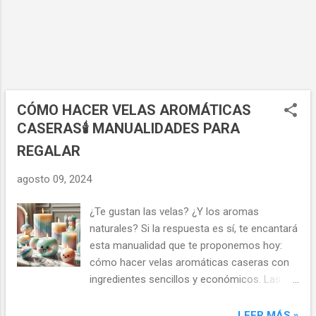
utilizado como ejemplo asignaturas o
materias con nombres cortos, pero las
decoraciones son muy versátiles y pueden
adaptarse a textos de distintas longitudes.
Así que estas ideas son perfectas para
decorar apuntes o portadas , pero también
para destacar un párrafo en tus notas o
CÓMO HACER VELAS AROMÁTICAS
para decorar una sección en tu agenda o
CASERAS🕯️ MANUALIDADES PARA
diario. En el siguiente vídeo puedes ver el
REGALAR
paso a pa...
agosto 09, 2024
¿Te gustan las velas? ¿Y los aromas
naturales? Si la respuesta es sí, te encantará
esta manualidad que te proponemos hoy:
cómo hacer velas aromáticas caseras con
ingredientes sencillos y económicos. Las
velas aromáticas son una forma de crear un
ambiente acogedor y relajante en tu hogar,
LEER MÁS »