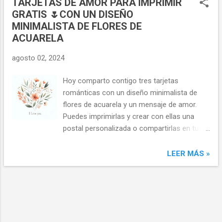
TARJETAS DE AMOR PARA IMPRIMIR
desarrollará su imaginación y habilidad
GRATIS 🌷CON UN DISEÑO
manual. Flores de plástico luminosas
MINIMALISTA DE FLORES DE
(inspiración) Para hacer tu propio ramo de
ACUARELA
flores con botellas de plástico, necesitas los
siguientes materiales : Una botella de
agosto 02, 2024
plástico Tijeras Una plantilla para los pétalos
Un palito de brocheta para hacer el tallo de
Hoy comparto contigo tres tarjetas
cada flor Pegamento Un mechero Pasos
románticas con un diseño minimalista de
para crear la flor: Primero, dibuja un par de
flores de acuarela y un mensaje de amor.
plantillas para los pétalos en un papel o
Puedes imprimirlas y crear con ellas una
cartón. Puedes hacerlas del tamaño y forma
postal personalizada o compartirlas en tus
que quieras, pero te recomiendo que hagas
redes sociales. Es un detalle romántico que
cuatro pequeñas para los pétalos interiores
te ayudará a recordar a esa persona
LEER MÁS »
y cinco o seis más grandes para los
especial cuánto la quieres. Tarjeta
exteriores. D...
romántica con mensaje de amor Tarjeta de
amor para imprimir con flores Tarjeta
minimalista y delicada para regalar en San
Valentín Y si quieres declararte a tu "crush"