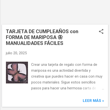
esas imágenes que capturan tu atención.
Pueden ser ilustraciones, palabras, patrones
o cualquier cosa que te inspire. Una vez
localizadas, usa las tijeras para recortar
cuidadosamente estas figuras. 2. Prepara el
plástico adhesivo Toma uno de tus recortes
TARJETA DE CUMPLEAÑOS con
de plástico adhesivo y retira el papel
FORMA DE MARIPOSA 🦋
protector. Coloca lo...
MANUALIDADES FÁCILES
julio 20, 2025
Crear una tarjeta de regalo con forma de
mariposa es una actividad divertida y
creativa que puedes hacer en casa con muy
pocos materiales. Sigue estos sencillos
pasos para hacer una hermosa carta de
cumpleaños, san Valentín o aniversario, y
sorprende con ella a tus amigos y familiares.
LEER MÁS »
Manualidades para regalar: tarjeta de