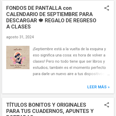
cumpleaños hecha a mano Materiales
FONDOS DE PANTALLA con
Cartulina negra Lápiz blanco y goma Tijeras
CALENDARIO DE SEPTIEMBRE PARA
Témperas sólidas (colores rosa y naranja)
DESCARGAR 🍁 REGALO DE REGRESO
Pegamento de purpurina (colores cobre y
A CLASES
rosa) Instrucciones paso a paso Cortar y
doblar la cartulina Comienza recortando un
agosto 31, 2024
rectángulo de cartulina negra. Asegúrate de
que el tamaño sea adecuado para la tarjeta
¡Septiembre está a la vuelta de la esquina y
que deseas. Una vez recortado, dobla el
eso significa una cosa: es hora de volver a
rectángulo a la mitad para formar la base de
clases! Pero no todo tiene que ser libros y
la tarjeta. Dibujo de la silueta Con un lápiz
estudios; también es el momento perfecto
blanco, dibuja la silueta de media mariposa
para darle un nuevo aire a tus dispositivos
sobre la cartulina doblada. Asegúrate de que
con un fondo de pantalla de calendario
el centro de la mariposa coincida con el
fresco y actualizado. En este post,
LEER MÁS »
pliegue de la cartulina. Recortar la silueta Sin
comparto contigo tres diseños de fondos
desdoblar la cartulina, reco...
de pantalla con calendario que he diseñado
TÍTULOS BONITOS Y ORIGINALES
especialmente para ti y que puedes
PARA TUS CUADERNOS, APUNTES Y
descargar completamente gratis . Fondos