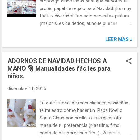
propongo cinco ideas para que elabores tu
propio papel de regalo para Navidad. ¡Es muy
fácil...y divertido! Tan solo necesitas pintura
(mejor si es de dedos, aunque puedes
utilizar pintura acrílica), rotuladores de
colores y papel liso. En el vídeo yo he
LEER MÁS »
utilizado papel kraft o de estraza. Además
de para envolver regalos, puedes utilizar el
ADORNOS DE NAVIDAD HECHOS A
papel personalizado en tus proyectos
MANO 🎅 Manualidades fáciles para
navideños de scrapbook, tarjetería,
niños.
elaboración de elementos decorativos...Y
como el procedimiento de creación es tan
diciembre 11, 2015
fácil, seguro que los más pequeños de la
casa colaboran contigo y aportan sus
En este tutorial de manualidades navideñas
propios diseños e ideas. ¡Toma nota y a
te muestro cómo hacer un Papá Noel o
decorar! ¡Espero que te haya gustado mi
Santa Claus con arcilla o cualquier otra
idea! Si quieres ver más vídeos como este,
masa de tu preferencia (plastilina, fimo,
visita mi canal de Youtube . ➳Vídeo
pasta de sal, porcelana fría...) . Además,
anterior