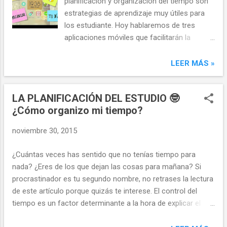
planificación y organización del tiempo son
estrategias de aprendizaje muy útiles para
los estudiante. Hoy hablaremos de tres
aplicaciones móviles que facilitarán la
gestión de nuestras actividades diarias. En el
vídeo te presento cada una de estas
LEER MÁS »
herramientas y te explico alguna de sus
funciones: La agenda del estudiante Se
LA PLANIFICACIÓN DEL ESTUDIO 🤓
trata de una aplicación a la que no le falta
¿Cómo organizo mi tiempo?
detalle. En la descripción de Google Play sus
autores nos cuentan que ha sido
noviembre 30, 2015
desarrollada por estudiantes y destacan su
simplicidad y facilidad de uso. Desde mi
¿Cuántas veces has sentido que no tenías tiempo para
punto de vista, es la más útil y completa de
nada? ¿Eres de los que dejan las cosas para mañana? Si
las tres analizadas. A continuación os
procrastinador es tu segundo nombre, no retrases la lectura
cuento sus puntos fuertes y en aquellos que
de este artículo porque quizás te interese. El control del
necesitaría mejorar. ...EN LO QUE DESTACA
tiempo es un factor determinante a la hora de explicar el
✓ Podemos diferenciar las asignaturas por
éxito o fracaso de un estudiante. Planificar adecuadamente
colores. ✓ En la ficha de asignatura se