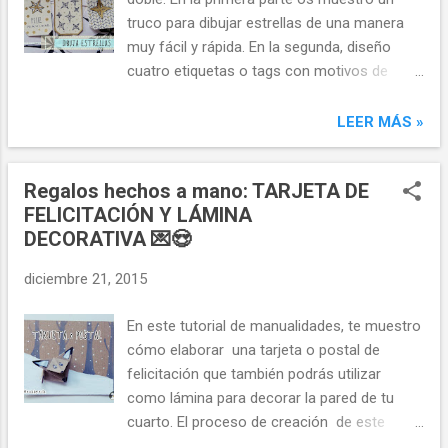
truco para dibujar estrellas de una manera
muy fácil y rápida. En la segunda, diseño
cuatro etiquetas o tags con motivos de
estrellas. ¡Son perfectos para decorar los
regalos de Reyes o de un cumpleaños! Para
LEER MÁS »
hacer las etiquetas necesitas los siguientes
materiales : - Papel tipo cartulina o cualquier
Regalos hechos a mano: TARJETA DE
otro de tu preferencia. - Un bolígrafo de tinta
FELICITACIÓN Y LÁMINA
líquida negra. - Un rotulador dorado - Tijeras
DECORATIVA 💌😍
y una troqueladora ¡Espero que te haya
gustado mi idea! Si quieres ver más vídeos
diciembre 21, 2015
como este, visita mi canal de Youtube .
➳Vídeo anterior
En este tutorial de manualidades, te muestro
▼▼▼▼▼▼▼▼▼▼▼▼▼▼▼▼▼▼▼
cómo elaborar una tarjeta o postal de
▼▼▼▼▼▼▼▼▼▼▼▼▼▼▼▼▼▼▼
felicitación que también podrás utilizar
▼▼▼ ✉Escríbeme a *nicabernita*
como lámina para decorar la pared de tu
ADEMÁS,PUEDES ENCONTRARME EN... ➳
cuarto. El proceso de creación de este
Blog ➳ Twitter ➳ Instagram ➳ Facebook
collage es muy sencillo y el resultado final