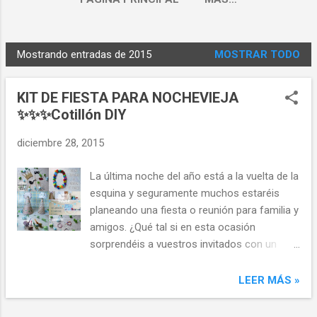
Mostrando entradas de 2015
MOSTRAR TODO
E
n
KIT DE FIESTA PARA NOCHEVIEJA
t
✨✨✨Cotillón DIY
r
a
diciembre 28, 2015
d
a
La última noche del año está a la vuelta de la
s
esquina y seguramente muchos estaréis
planeando una fiesta o reunión para familia y
amigos. ¿Qué tal si en esta ocasión
sorprendéis a vuestros invitados con un
cotillón hecho a mano? ¡Es muy fácil!
LEER MÁS »