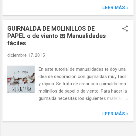
son dos regalos en uno (tarjeta+lámina),
LEER MÁS »
bonitos y originales. Para hacer su base y la
figura del zorro necesitas cartón y papel,
GUIRNALDA DE MOLINILLOS DE
además de pegamento en barra. En cuanto a
PAPEL o de viento 🎀 Manualidades
los materiales de la decoración, puedes
fáciles
emplear los que más te gusten. Yo he
utilizado los siguientes: - Pintura acrílica y
diciembre 17, 2015
corrector líquido (si no tienes, sustitúyelos
por témperas, pintura de dedos o ceras
En este tutorial de manualidades te doy una
blandas, por ejemplo). - Un rotulador negro
idea de decoración con guirnaldas muy fácil
Como ya he comentado, esta tarjeta es
y rápida. Se trata de crear una guirnalda con
perfecta para regalar en forma de
molinillos de papel o de viento. Para hacer la
felicitación o como lámina decorativa, muy
guirnalda necesitas los siguientes materiales
apropiada para un cuarto infantil. Además,
: - Papel del color y diseño que más te guste.
en función del mensaje que escribas en la
Puedes utilizar revistas viejas, papel de
LEER MÁS »
parte posterior, podrás utilizarla en distintas
periódico, folios de colores o decorados por
celebraciones: cumpleaños, aniversa...
ti, papel para envolver regalos, papel kraft
(de estraza)... - Hilo y aguja - Unas tijeras -