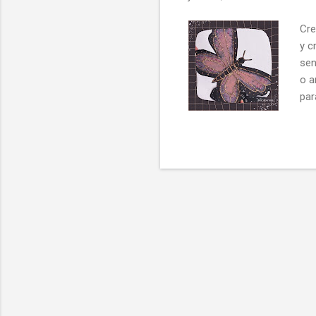
Cre
y c
sen
o a
par
neg
Peg
Cor
neg
Una
tar
mar
mar
des