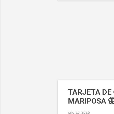
y b
pal
las
adh
pro
TARJETA DE
MARIPOSA 
julio 20, 2025