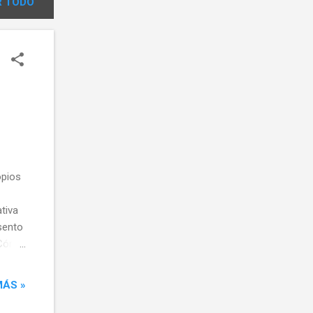
 TODO
opios
ativa
sento
. Cómo
va)
ivo
MÁS »
istas