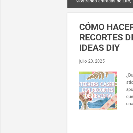
Mostrando entradas de julio,
E
n
t
CÓMO HACER
r
a
RECORTES DE
d
IDEAS DIY
a
s
julio 23, 2025
¿Bu
sti
apu
que
una
hac
Mat
tra
man