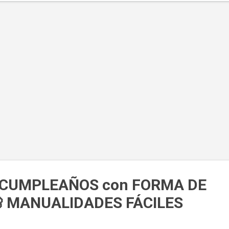
usca esas imágenes que capturan tu atención. Pueden ser ilustracio
abras, patrones o cualquier cosa que te inspire. Una vez localizadas,
 tijeras para recortar cuidadosamente estas figuras. 2. Prepara el pl
esivo Toma uno de tus recortes de plástico adhesivo y retira el pape
tector. Coloca lo...
 CUMPLEAÑOS con FORMA DE
 MANUALIDADES FÁCILES