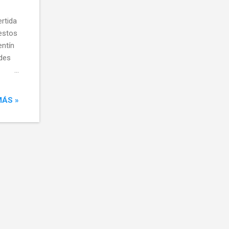
rtida
estos
entín
ades
ranja)
paso
MÁS »
lina
seas.
 la
a