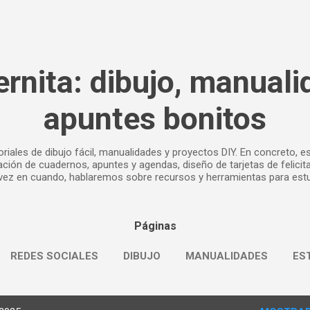
Ir al contenido principal
ernita: dibujo, manuali
apuntes bonitos
oriales de dibujo fácil, manualidades y proyectos DIY. En concreto, 
ción de cuadernos, apuntes y agendas, diseño de tarjetas de felicit
vez en cuando, hablaremos sobre recursos y herramientas para estu
Páginas
REDES SOCIALES
DIBUJO
MANUALIDADES
ES
POLÍTICA DE COOKIES