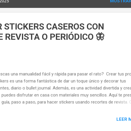
 2025
MOSTRAR
 STICKERS CASEROS CON
 REVISTA O PERIÓDICO 🦋
scas una manualidad fácil y rápida para pasar el rato? Crear tus pr
ckers es una forma fantástica de dar un toque único y decorar tus
ntes, diario o bullet journal. Además, es una actividad divertida y cre
 puedes disfrutar en casa con materiales muy sencillos. Aquí te pre
 guía, paso a paso, para hacer stickers usando recortes de revista
er pegatinas reciclando revistas o periódicos viejos (imagen ilustrati
eriales Tijeras Revistas con imágenes que te gusten Plástico adhes
LEER 
nsparente (dos recortes del mismo tamaño) Paso a paso de la
ualidad 1. Selecciona y recorta tus imágenes favoritas Ojea tus rev