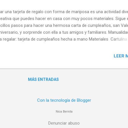
ar una tarjeta de regalo con forma de mariposa es una actividad dive
reativa que puedes hacer en casa con muy pocos materiales. Sigue 
cillos pasos para hacer una hermosa carta de cumpleaños, san Val
niversario, y sorprende con ella a tus amigos y familiares. Manualid
a regalar: tarjeta de cumpleaños hecha a mano Materiales Cartulina
ra Lápiz blanco y goma Tijeras Témperas sólidas (colores rosa y na
amento de purpurina (colores cobre y rosa) Instrucciones paso a 
LEER 
tar y doblar la cartulina Comienza recortando un rectángulo de cartu
ra. Asegúrate de que el tamaño sea adecuado para la tarjeta que de
 vez recortado, dobla el rectángulo a la mitad para formar la base de
MÁS ENTRADAS
jeta. Dibujo de la silueta Con un lápiz blanco, dibuja la silueta de medi
iposa sobre la cartulina doblada. Asegúrate de que el centro de la
iposa coincida con el pliegue de la cartulina. Recortar la silueta Sin
Con la tecnología de Blogger
doblar la cartulina, reco...
Nica Bernita
Denunciar abuso